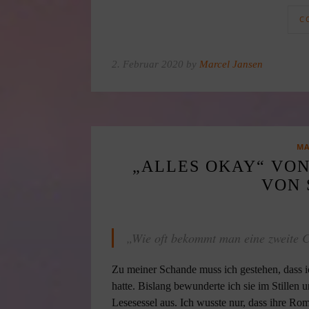
C
2. Februar 2020 by
Marcel Jansen
MA
„ALLES OKAY“ VON
VON 
„Wie oft bekommt man eine zweite C
Zu meiner Schande muss ich gestehen, dass 
hatte. Bislang bewunderte ich sie im Stille
Lesesessel aus. Ich wusste nur, dass ihre R