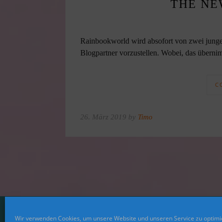
THE NE
Rainbookworld wird absofort von zwei junge
Blogpartner vorzustellen. Wobei, das übernim
C
26. März 2019 by
Timo
Wir verwenden Cookies, um unsere Website und unseren Service zu optimi