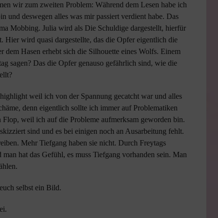
ommen wir zum zweiten Problem: Während dem Lesen habe ich
 bin und deswegen alles was mir passiert verdient habe. Das
a Mobbing. Julia wird als Die Schuldige dargestellt, hierfür
 Hier wird quasi dargestellte, das die Opfer eigentlich die
er dem Hasen erhebt sich die Silhouette eines Wolfs. Einem
ag sagen? Das die Opfer genauso gefährlich sind, wie die
ellt?
highlight weil ich von der Spannung gecatcht war und alles
chäme, denn eigentlich sollte ich immer auf Problematiken
n Flop, weil ich auf die Probleme aufmerksam geworden bin.
skizziert sind und es bei einigen noch an Ausarbeitung fehlt.
reiben. Mehr Tiefgang haben sie nicht. Durch Freytags
und man hat das Gefühl, es muss Tiefgang vorhanden sein. Man
ählen.
uch selbst ein Bild.
ei.