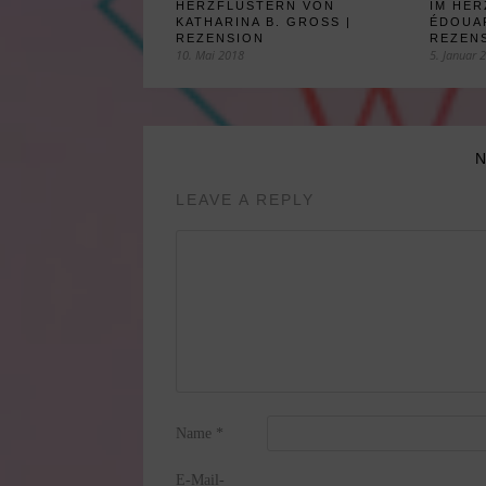
HERZFLÜSTERN VON
IM HE
KATHARINA B. GROSS |
ÉDOUAR
REZENSION
REZEN
10. Mai 2018
5. Januar 
LEAVE A REPLY
Name
*
E-Mail-