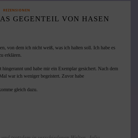
REZENSIONEN
DAS GEGENTEIL VON HASEN
n, von dem ich nicht weiß, was ich halten soll. Ich habe es
u erklären.
rt hingerannt und habe mir ein Exemplar gesichert. Nach dem
Mal war ich weniger begeistert. Zuvor habe
 komme gleich dazu.
 und trotzdem in verschiedenen Welten. Julia,