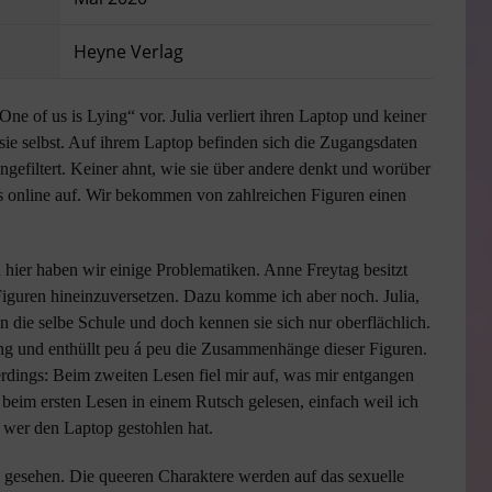
Heyne Verlag
„One of us is Lying“ vor. Julia verliert ihren Laptop und keiner
sie selbst. Auf ihrem Laptop befinden sich die Zugangsdaten
gefiltert. Keiner ahnt, wie sie über andere denkt und worüber
les online auf. Wir bekommen von zahlreichen Figuren einen
d hier haben wir einige Problematiken. Anne Freytag besitzt
iguren hineinzuversetzen. Dazu komme ich aber noch. Julia,
n die selbe Schule und doch kennen sie sich nur oberflächlich.
ung und enthüllt peu á peu die Zusammenhänge dieser Figuren.
lerdings: Beim zweiten Lesen fiel mir auf, was mir entgangen
 beim ersten Lesen in einem Rutsch gelesen, einfach weil ich
wer den Laptop gestohlen hat.
l gesehen. Die queeren Charaktere werden auf das sexuelle