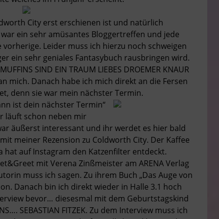
orth City erst erschienen ist und natürlich
 war ein sehr amüsantes Bloggertreffen und jede
 vorherige. Leider muss ich hierzu noch schweigen
ger ein sehr geniales Fantasybuch rausbringen wird.
SE MUFFINS SIND EIN TRAUM LIEBES DROEMER KNAUR
 an mich. Danach habe ich mich direkt an die Fersen
t, denn sie war mein nächster Termin.
n ist dein nächster Termin“
r läuft schon neben mir
ar äußerst interessant und ihr werdet es hier bald
t meiner Rezension zu Coldworth City. Der Kaffee
 hat auf Instagram den Katzenfilter entdeckt.
Meet&Greet mit Verena Zinßmeister am ARENA Verlag
utorin muss ich sagen. Zu ihrem Buch „Das Auge von
ion. Danach bin ich direkt wieder in Halle 3.1 hoch
nterview bevor… diesesmal mit dem Geburtstagskind
…. SEBASTIAN FITZEK. Zu dem Interview muss ich