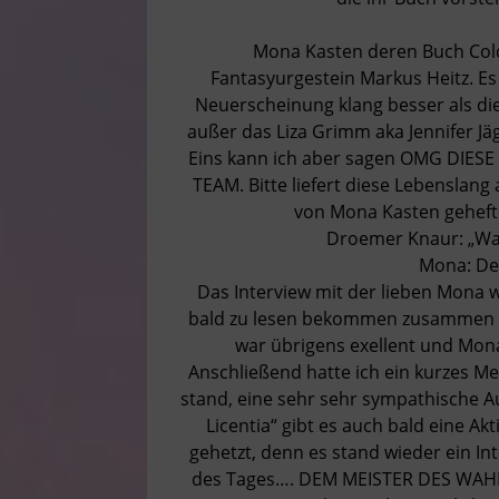
Mona Kasten deren Buch Coldw
Fantasyurgestein Markus Heitz. Es
Neuerscheinung klang besser als die
außer das Liza Grimm aka Jennifer Jä
Eins kann ich aber sagen OMG DIE
TEAM. Bitte liefert diese Lebenslang
von Mona Kasten gehefte
Droemer Knaur: „Wan
Mona: De
Das Interview mit der lieben Mona w
bald zu lesen bekommen zusammen mi
war übrigens exellent und Mona
Anschließend hatte ich ein kurzes 
stand, eine sehr sehr sympathische A
Licentia“ gibt es auch bald eine Akt
gehetzt, denn es stand wieder ein I
des Tages…. DEM MEISTER DES WAHNS