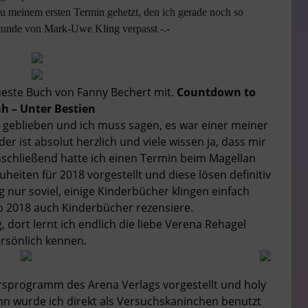
 zu meinem ersten Termin gehetzt, den ich gerade noch so
rstunde von Mark-Uwe Kling verpasst -.-
ueste Buch von Fanny Bechert mit.
Countdown to
h – Unter Bestien
d geblieben und ich muss sagen, es war einer meiner
er ist absolut herzlich und viele wissen ja, dass mir
nschließend hatte ich einen Termin beim Magellan
heiten für 2018 vorgestellt und diese lösen definitiv
g nur soviel, einige Kinderbücher klingen einfach
b 2018 auch Kinderbücher rezensiere.
 dort lernt ich endlich die liebe Verena Rehagel
rsönlich kennen.
rsprogramm des Arena Verlags vorgestellt und holy
n wurde ich direkt als Versuchskaninchen benutzt