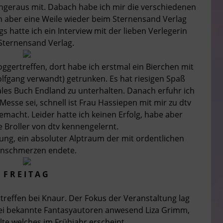
ngeraus mit. Dabach habe ich mir die verschiedenen
 aber eine Weile wieder beim Sternensand Verlag
 hatte ich ein Interview mit der lieben Verlegerin
Sternensand Verlag.
gertreffen, dort habe ich erstmal ein Bierchen mit
lfgang verwandt) getrunken. Es hat riesigen Spaß
ales Buch Endland zu unterhalten. Danach erfuhr ich
esse sei, schnell ist Frau Hassiepen mit mir zu dtv
gemacht. Leider hatte ich keinen Erfolg, habe aber
 Broller von dtv kennengelernt.
ng, ein absoluter Alptraum der mit ordentlichen
nschmerzen endete.
F R E I T A G
reffen bei Knaur. Der Fokus der Veranstaltung lag
rei bekannte Fantasyautoren anwesend Liza Grimm,
llte welches im Frühjahr erscheint.