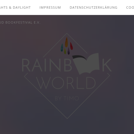
GHTS & DAYLIGHT
IMPRESSUM
DATENSCHUTZERKLÄRUNG
COO
D BOOKFESTIVAL E.V.