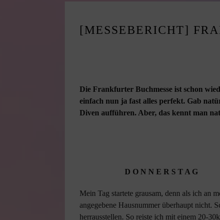
[MESSEBERICHT] FRA
Die Frankfurter Buchmesse ist schon wied
einfach nun ja fast alles perfekt. Gab natü
Diven aufführen. Aber, das kennt man nat
D O N N E R S T A G
Mein Tag startete grausam, denn als ich an me
angegebene Hausnummer überhaupt nicht. Sch
herrausstellen. So reiste ich mit einem 20