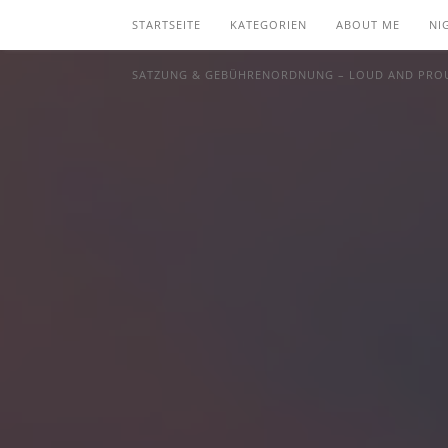
STARTSEITE
KATEGORIEN
ABOUT ME
NI
SATZUNG & GEBÜHRENORDNUNG – LOUD AND PROU