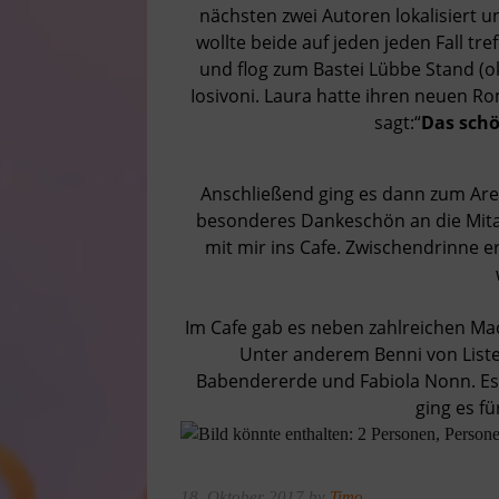
nächsten zwei Autoren lokalisiert u
wollte beide auf jeden jeden Fall tre
und flog zum Bastei Lübbe Stand (o
Iosivoni. Laura hatte ihren neuen 
sagt:“
Das schö
Anschließend ging es dann zum Aren
besonderes Dankeschön an die Mita
mit mir ins Cafe. Zwischendrinne er
Im Cafe gab es neben zahlreichen Ma
Unter anderem Benni von Liste
Babendererde und Fabiola Nonn. Es
ging es fü
18. Oktober 2017 by
Timo