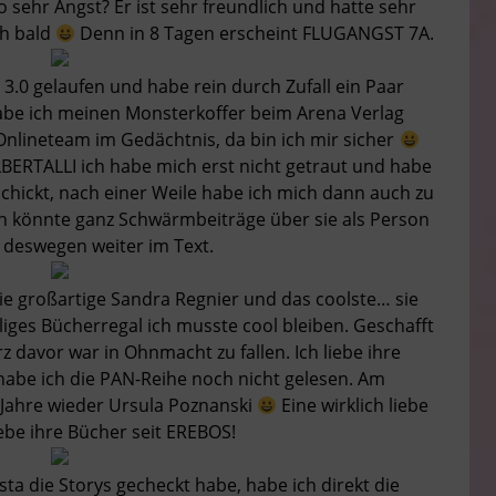
o sehr Angst? Er ist sehr freundlich und hatte sehr
ch bald
Denn in 8 Tagen erscheint FLUGANGST 7A.
 3.0 gelaufen und habe rein durch Zufall ein Paar
abe ich meinen Monsterkoffer beim Arena Verlag
Onlineteam im Gedächtnis, da bin ich mir sicher
BERTALLI ich habe mich erst nicht getraut und habe
hickt, nach einer Weile habe ich mich dann auch zu
 ich könnte ganz Schwärmbeiträge über sie als Person
 deswegen weiter im Text.
e großartige Sandra Regnier und das coolste… sie
ges Bücherregal ich musste cool bleiben. Geschafft
z davor war in Ohnmacht zu fallen. Ich liebe ihre
habe ich die PAN-Reihe noch nicht gelesen. Am
 Jahre wieder Ursula Poznanski
Eine wirklich liebe
iebe ihre Bücher seit EREBOS!
sta die Storys gecheckt habe, habe ich direkt die