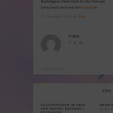
Bucheleganz: Vielen Dank für das Interview
Schaut euch doch mal den
Katalog
an
19. November 2016 by
Timo
TIMO
PREVIOUS POST
YOU 
GLÜCKSSPUREN IM SAND
WENN’
20. April 
VON RACHEL BATEMAN |
REZENSION