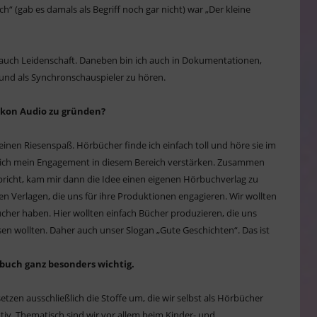
“ (gab es damals als Begriff noch gar nicht) war „Der kleine
 auch Leidenschaft. Daneben bin ich auch in Dokumentationen,
und als Synchronschauspieler zu hören.
ikon Audio zu gründen?
 einen Riesenspaß. Hörbücher finde ich einfach toll und höre sie im
 ich mein Engagement in diesem Bereich verstärken. Zusammen
pricht, kam mir dann die Idee einen eigenen Hörbuchverlag zu
n Verlagen, die uns für ihre Produktionen engagieren. Wir wollten
cher haben. Hier wollten einfach Bücher produzieren, die uns
esen wollten. Daher auch unser Slogan „Gute Geschichten“. Das ist
rbuch ganz besonders wichtig.
etzen ausschließlich die Stoffe um, die wir selbst als Hörbücher
ktiv. Thematisch sind wir vor allem beim Kinder- und