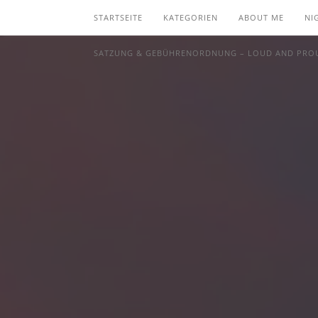
STARTSEITE
KATEGORIEN
ABOUT ME
NI
SATZUNG & GEBÜHRENORDNUNG – LOUD AND PROU