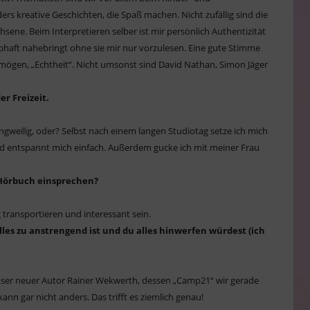
rs kreative Geschichten, die Spaß machen. Nicht zufällig sind die
sene. Beim Interpretieren selber ist mir persönlich Authentizität
aubhaft nahebringt ohne sie mir nur vorzulesen. Eine gute Stimme
vermögen, „Echtheit“. Nicht umsonst sind David Nathan, Simon Jäger
er Freizeit.
langweilig, oder? Selbst nach einem langen Studiotag setze ich mich
und entspannt mich einfach. Außerdem gucke ich mit meiner Frau
 Hörbuch einsprechen?
transportieren und interessant sein.
les zu anstrengend ist und du alles hinwerfen würdest (ich
 Unser neuer Autor Rainer Wekwerth, dessen „Camp21“ wir gerade
ann gar nicht anders. Das trifft es ziemlich genau!