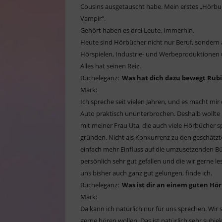
Cousins ausgetauscht habe. Mein erstes „Hörbuch
Vampir“.
Gehört haben es drei Leute. Immerhin.
Heute sind Hörbücher nicht nur Beruf, sondern
Hörspielen, Industrie- und Werbeproduktionen 
Alles hat seinen Reiz.
Bucheleganz:
Was hat dich dazu bewegt Rub
Mark:
Ich spreche seit vielen Jahren, und es macht mir
Auto praktisch ununterbrochen. Deshalb wollte
mit meiner Frau Uta, die auch viele Hörbücher s
gründen. Nicht als Konkurrenz zu den geschätzte
einfach mehr Einfluss auf die umzusetzenden Bü
persönlich sehr gut gefallen und die wir gerne l
uns bisher auch ganz gut gelungen, finde ich.
Bucheleganz:
Was ist dir an einem guten Hö
Mark:
Da kann ich natürlich nur für uns sprechen. Wir s
gerne hören wollen. Das ist natürlich sehr subje