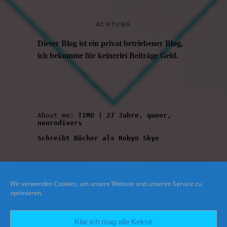
ACHTUNG
Dieser Blog ist ein privat betriebener Blog,
ich bekomme für keinerlei Beiträge Geld.
About me: 
TIMO | 27 Jahre, queer, 
neurodivers
Schreibt Bücher als Robyn Skye
Wir verwenden Cookies, um unsere Website und unseren Service zu
optimieren.
Klar ich mag alle Kekse