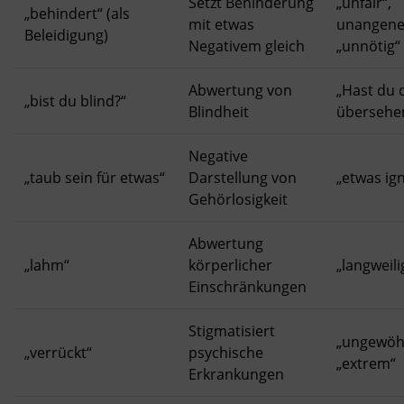
Setzt Behinderung
„unfair“,
„behindert“ (als
mit etwas
unangene
Beleidigung)
Negativem gleich
„unnötig“
Abwertung von
„Hast du 
„bist du blind?“
Blindheit
übersehe
Negative
„taub sein für etwas“
Darstellung von
„etwas ig
Gehörlosigkeit
Abwertung
„lahm“
körperlicher
„langweili
Einschränkungen
Stigmatisiert
„ungewöhn
„verrückt“
psychische
„extrem“
Erkrankungen