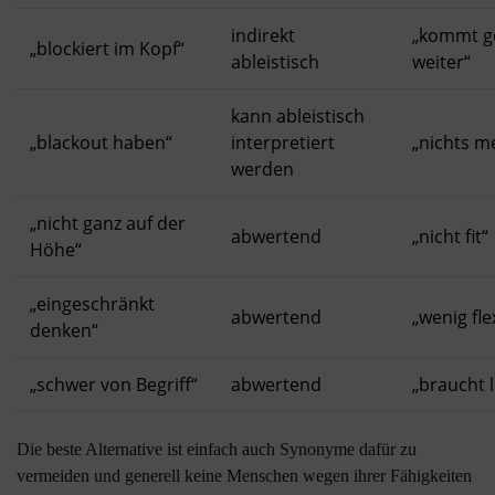
indirekt
„kommt g
„blockiert im Kopf“
ableistisch
weiter“
kann ableistisch
„blackout haben“
interpretiert
„nichts m
werden
„nicht ganz auf der
abwertend
„nicht fit“
Höhe“
„eingeschränkt
abwertend
„wenig fl
denken“
„schwer von Begriff“
abwertend
„braucht 
Die beste Alternative ist einfach auch Synonyme dafür zu
vermeiden und generell keine Menschen wegen ihrer Fähigkeiten