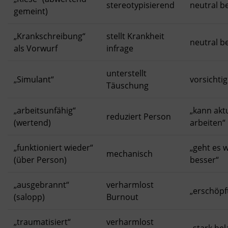
stereotypisierend
neutral b
gemeint)
„Krankschreibung“
stellt Krankheit
neutral 
als Vorwurf
infrage
unterstellt
„Simulant“
vorsichti
Täuschung
„arbeitsunfähig“
„kann aktu
reduziert Person
(wertend)
arbeiten“
„funktioniert wieder“
„geht es 
mechanisch
(über Person)
besser“
„ausgebrannt“
verharmlost
„erschöpf
(salopp)
Burnout
„traumatisiert“
verharmlost