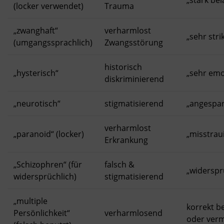
„stark bel
(locker verwendet)
Trauma
„zwanghaft“
verharmlost
„sehr stri
(umgangssprachlich)
Zwangsstörung
historisch
„hysterisch“
„sehr emo
diskriminierend
„neurotisch“
stigmatisierend
„angespa
verharmlost
„paranoid“ (locker)
„misstrau
Erkrankung
„Schizophren“ (für
falsch &
„widerspr
widersprüchlich)
stigmatisierend
„multiple
korrekt 
Persönlichkeit“
verharmlosend
oder ver