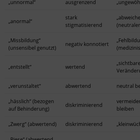
„unnormal“
ausgrenzend
„ungewöh
stark
„abweich
„anormal“
stigmatisierend
(neutrale
„Missbildung“
„Fehlbild
negativ konnotiert
(unsensibel genutzt)
(medizini
„sichtbar
„entstellt“
wertend
Veränder
„verunstaltet“
abwertend
neutral b
„hässlich“ (bezogen
vermeiden
diskriminierend
auf Behinderung)
bleiben
„Zwerg“ (abwertend)
diskriminierend
„kleinwüc
„Riese“ (abwertend