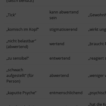
(falsch benutzt)
kann abwertend
„Tick“
„Gewohnh
sein
„komisch im Kopf“
stigmatisierend
„wirkt un
„nicht belastbar“
wertend
„braucht 
(abwertend)
„zu sensibel“
entwertend
„reagiert 
„schwach
aufgestellt“ (für
abwertend
„weniger 
Person)
„kaputte Psyche“
entmenschlichend
„psychisc
„hat die K