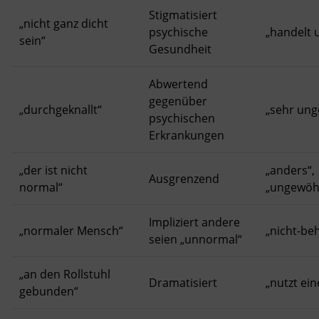
Stigmatisiert
„nicht ganz dicht
psychische
„handelt 
sein“
Gesundheit
Abwertend
gegenüber
„durchgeknallt“
„sehr ung
psychischen
Erkrankungen
„der ist nicht
„anders“,
Ausgrenzend
normal“
„ungewöh
Impliziert andere
„normaler Mensch“
„nicht-be
seien „unnormal“
„an den Rollstuhl
Dramatisiert
„nutzt ein
gebunden“