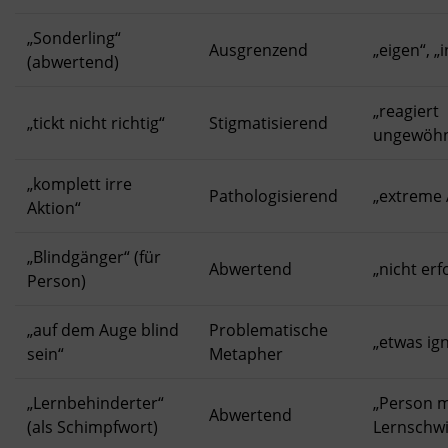
„Sonderling“
Ausgrenzend
„eigen“, „i
(abwertend)
„reagiert
„tickt nicht richtig“
Stigmatisierend
ungewöhn
„komplett irre
Pathologisierend
„extreme 
Aktion“
„Blindgänger“ (für
Abwertend
„nicht erf
Person)
„auf dem Auge blind
Problematische
„etwas ig
sein“
Metapher
„Lernbehinderter“
„Person m
Abwertend
(als Schimpfwort)
Lernschwi