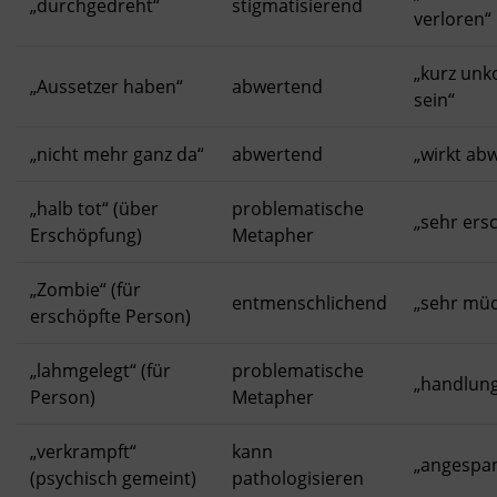
„durchgedreht“
stigmatisierend
verloren“
„kurz unk
„Aussetzer haben“
abwertend
sein“
„nicht mehr ganz da“
abwertend
„wirkt ab
„halb tot“ (über
problematische
„sehr ers
Erschöpfung)
Metapher
„Zombie“ (für
entmenschlichend
„sehr mü
erschöpfte Person)
„lahmgelegt“ (für
problematische
„handlung
Person)
Metapher
„verkrampft“
kann
„angespa
(psychisch gemeint)
pathologisieren