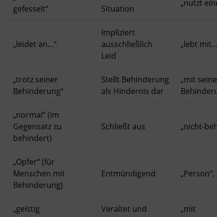
„nutzt ein
gefesselt“
Situation
Impliziert
„leidet an…“
ausschließlich
„lebt mit
Leid
„trotz seiner
Stellt Behinderung
„mit seine
Behinderung“
als Hindernis dar
Behinder
„normal“ (im
Gegensatz zu
Schließt aus
„nicht-be
behindert)
„Opfer“ (für
Menschen mit
Entmündigend
„Person“,
Behinderung)
„geistig
Veraltet und
„mit