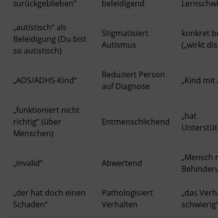
zurückgeblieben“
beleidigend
Lernschwi
„autistisch“ als
Stigmatisiert
konkret b
Beleidigung (Du bist
Autismus
(„wirkt dis
so autistisch)
Reduziert Person
„ADS/ADHS-Kind“
„Kind mit
auf Diagnose
„funktioniert nicht
„hat
richtig“ (über
Entmenschlichend
Unterstüt
Menschen)
„Mensch 
„invalid“
Abwertend
Behinder
„der hat doch einen
Pathologisiert
„das Verha
Schaden“
Verhalten
schwierig