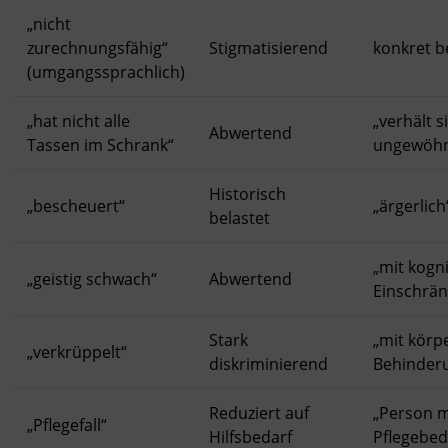
„nicht
zurechnungsfähig“
Stigmatisierend
konkret b
(umgangssprachlich)
„hat nicht alle
„verhält s
Abwertend
Tassen im Schrank“
ungewöhn
Historisch
„bescheuert“
„ärgerlich
belastet
„mit kogn
„geistig schwach“
Abwertend
Einschrä
Stark
„mit körp
„verkrüppelt“
diskriminierend
Behinder
Reduziert auf
„Person m
„Pflegefall“
Hilfsbedarf
Pflegebed