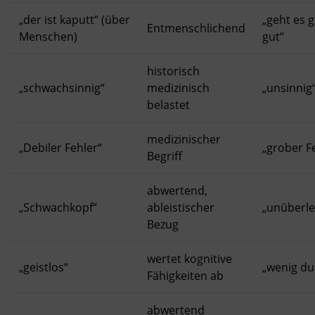
„der ist kaputt“ (über
„geht es 
Entmenschlichend
Menschen)
gut“
historisch
„schwachsinnig“
medizinisch
„unsinnig
belastet
medizinischer
„Debiler Fehler“
„grober F
Begriff
abwertend,
„Schwachkopf“
ableistischer
„unüberle
Bezug
wertet kognitive
„geistlos“
„wenig du
Fähigkeiten ab
abwertend