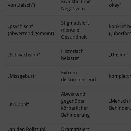
Krankheit mit
von „falsch“)
okay“
Negativem
Stigmatisiert
„psychisch“
konkret 
mentale
(abwertend gemeint)
(„überford
Gesundheit
Historisch
„Schwachsinn“
„Unsinn“,
belastet
Extrem
„Missgeburt“
komplett
diskriminierend
Abwertend
gegenüber
„Mensch 
„Krüppel“
körperlicher
Behinder
Behinderung
„an den Rollstuhl
Dramatisiert