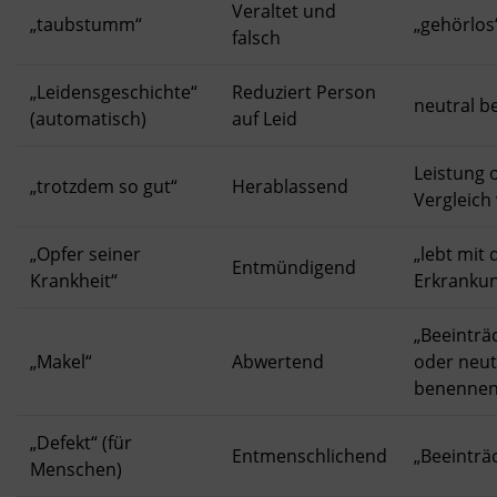
Veraltet und
„taubstumm“
„gehörlos
falsch
„Leidensgeschichte“
Reduziert Person
neutral b
(automatisch)
auf Leid
Leistung 
„trotzdem so gut“
Herablassend
Vergleich
„Opfer seiner
„lebt mit 
Entmündigend
Krankheit“
Erkranku
„Beeinträ
„Makel“
Abwertend
oder neut
benenne
„Defekt“ (für
Entmenschlichend
„Beeinträ
Menschen)