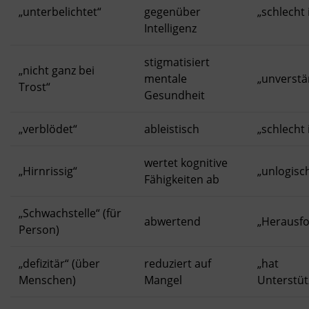
„unterbelichtet“
gegenüber
„schlecht 
Intelligenz
stigmatisiert
„nicht ganz bei
mentale
„unverstä
Trost“
Gesundheit
„verblödet“
ableistisch
„schlecht 
wertet kognitive
„Hirnrissig“
„unlogisc
Fähigkeiten ab
„Schwachstelle“ (für
abwertend
„Herausf
Person)
„defizitär“ (über
reduziert auf
„hat
Menschen)
Mangel
Unterstüt