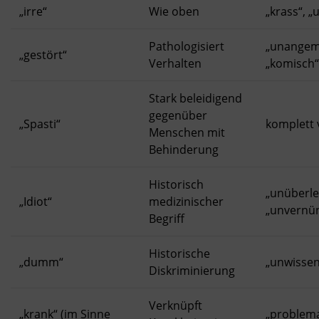
„irre“
Wie oben
„krass“, „
Pathologisiert
„unangem
„gestört“
Verhalten
„komisch“
Stark beleidigend
gegenüber
„Spasti“
komplett
Menschen mit
Behinderung
Historisch
„unüberle
„Idiot“
medizinischer
„unvernün
Begriff
Historische
„dumm“
„unwissen
Diskriminierung
Verknüpft
„krank“ (im Sinne
„problema