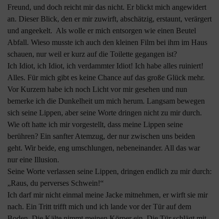
Freund, und doch reicht mir das nicht. Er blickt mich angewidert
an. Dieser Blick, den er mir zuwirft, abschätzig, erstaunt, verärgert
und angeekelt. Als wolle er mich entsorgen wie einen Beutel
Abfall. Wieso musste ich auch den kleinen Film bei ihm im Haus
schauen, nur weil er kurz auf die Toilette gegangen ist?
Ich Idiot, ich Idiot, ich verdammter Idiot! Ich habe alles ruiniert!
Alles. Für mich gibt es keine Chance auf das große Glück mehr.
Vor Kurzem habe ich noch Licht vor mir gesehen und nun
bemerke ich die Dunkelheit um mich herum. Langsam bewegen
sich seine Lippen, aber seine Worte dringen nicht zu mir durch.
Wie oft hatte ich mir vorgestellt, dass meine Lippen seine
berühren? Ein sanfter Atemzug, der nur zwischen uns beiden
geht. Wir beide, eng umschlungen, nebeneinander. All das war
nur eine Illusion.
Seine Worte verlassen seine Lippen, dringen endlich zu mir durch:
„Raus, du perverses Schwein!“
Ich darf mir nicht einmal meine Jacke mitnehmen, er wirft sie mir
nach. Ein Tritt trifft mich und ich lande vor der Tür auf dem
Boden. Die Kälte nimmt meinen Körper ein. Die Tür schlägt mit