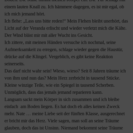
einem lauten Knall zu. Ich hämmere dagegen, es ist mir egal, ob
ich mich jemand hört.
Ich flehe: „Lass uns bitte reden!“ Mein Flehen bleibt unerhört, das
Licht auf der Veranda erlischt und wieder verletzt mich die Kälte.
Der Wind bläst mir mit aller Wucht ins Gesicht.
Ich zittere, mit meinen Händen versuche ich nochmal, seine
Aufmerksamkeit zu erregen, schlage wieder gegen die Haustür,
drücke auf die Klingel. Vergeblich, es gibt keine Reaktion
seinerseits.
Das darf nicht wahr sein! Wieso, wieso? Seit 8 Jahren träume ich
von ihm und nun das? Mein Herz zerbricht in tausend Stücke.
Kleine winzige Teile, wie ein Spiegel in tausend Scherben.
Unmöglich, dass das jemals jemand reparieren kann.
Langsam sackt mein Körper in sich zusammen und ich bleibe
einfach am Boden liegen. Es hat doch eh alles keinen Zweck
mehr. Nate … meine Liebe seit der fünften Klasse, ausgerechnet
er bricht mir das Herz. Viele sagen, man soll an seine Träume
glauben, doch das ist Unsinn. Niemand bekommt seine Träume