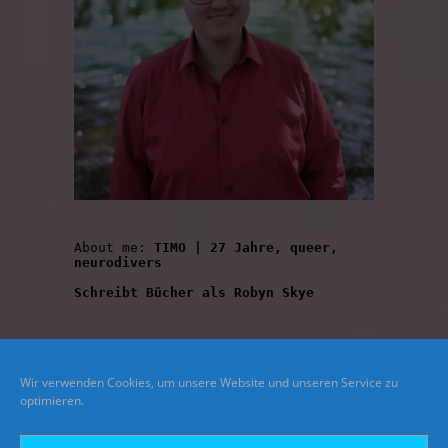
About me: 
TIMO | 27 Jahre, queer, 
neurodivers
Schreibt Bücher als Robyn Skye
Wir verwenden Cookies, um unsere Website und unseren Service zu
optimieren.