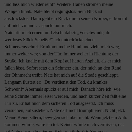
und lass mich wieder rein!“ Weitere Tränen strömen meine
Wangen hinab. Nate bleibt regungslos. Sein Blick ist
ausdruckslos. Dann geht ein Ruck durch seinen Körper, er kommt
auf mich zu und … spuckt auf mich.
Nate tritt mich erneut und zischt dabei: „Verschwinde, du
wertloses Stück Scheiße!“ Ich unterdrücke einen
Schmerzensschrei. Er nimmt meine Hand und zieht mich weg,
immer weiter weg von der Tür. Immer weiter in Richtung der
Straße. Ich knalle mit dem Kopf auf harten Asphalt, als er mich
fallen lässt. Sofort setzt ein Schmerz ein, der mich an den Rand
der Ohnmacht treibt. Nate hat mich auf die Straße geschleppt.
Langsam flüstert er: „Du verdienst den Tod, du krankes
Schwein!“ Abermals spuckt er auf mich. Danach höre ich, wie
seine Schritte immer leiser werden, und nach kurzer Zeit fällt eine
Tür zu. Er hat mich dem sicheren Tod ausgesetzt. Ich muss
versuchen, aufzustehen. Nate darf nicht triumphieren. Nicht jetzt.
Meine Beine zittern, bewegen sich aber nicht. Wenn jetzt ein Auto
kommen würde, wäre ich tot. Keiner würde mich vermissen, das
hat Nate gerade bewiesen. Keiner würde Eric Summers