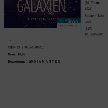
(16. Februar
2017)
Sprache: Deu
tsch
ISBN-
10: 39459864
19
ISBN-13: 978-3945986417
Preis: 16,99
Bewertung: 4,5/5 D I A M A N T E N