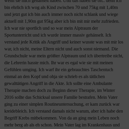
wenn sie mich gehänselt haben. Und das haben sie oft.. denn ich
bin ehrlich ich wog als Kind zwischen 70 und 75kg mit 1,40m
und jetzt gut ich bin auch immer noch nicht schlank und wiege
aktuell mit 1,90m gut 95kg aber ich bin mit mir mehr zufrieden.
Ich war nie sportlich und so war mein Alptraum der
Sportunterricht und ich wurde immer massiv gehänselt. Ich
verstand jede Kritik als Angriff und keiner wusste was mit mir los
war, ich nicht, meine Eltern nicht und auch sonst niemand. Die
Grundschule war mein größter Alptraum und ich übertreibe nicht,
die Lehrerin hasste mich. Ihr war es egal wie sie mit meinen
Gefühlen umging. Ich warf ihr ein gebrauchtes Taschentuch
einmal an den Kopf und ohja sie schrieb es als tätlichen
gewalttätigen Angriff in die Akte. Ich sollte eine Ambulante
Therapie machen doch zu Beginn dieser Therapie, im Winter
2016 sollte das Schicksal unsere Familie bestrafen. Mein Vater
ging zu einer simplen Routineuntersuchung, er kam zurück war
kreidebleich. Ich verstand damals nicht warum, aber ich habe den
Begriff Krebs mitbekommen. Von da an ging mein Leben noch
mehr berg ab als eh schon. Mein Vater lag im Krankenhaus und