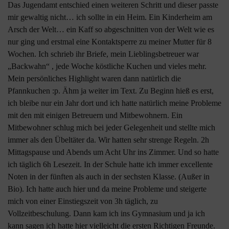
Das Jugendamt entschied einen weiteren Schritt und dieser passte
mir gewaltig nicht… ich sollte in ein Heim. Ein Kinderheim am
Arsch der Welt… ein Kaff so abgeschnitten von der Welt wie es
nur ging und erstmal eine Kontaktsperre zu meiner Mutter für 8
Wochen. Ich schrieb ihr Briefe, mein Lieblingsbetreuer war
„Backwahn“ , jede Woche köstliche Kuchen und vieles mehr.
Mein persönliches Highlight waren dann natürlich die
Pfannkuchen :p. Ähm ja weiter im Text. Zu Beginn hieß es erst,
ich bleibe nur ein Jahr dort und ich hatte natürlich meine Probleme
mit den mit einigen Betreuern und Mitbewohnern. Ein
Mitbewohner schlug mich bei jeder Gelegenheit und stellte mich
immer als den Übeltäter da. Wir hatten sehr strenge Regeln. 2h
Mittagspause und Abends um Acht Uhr ins Zimmer. Und so hatte
ich täglich 6h Lesezeit. In der Schule hatte ich immer excellente
Noten in der fünften als auch in der sechsten Klasse. (Außer in
Bio). Ich hatte auch hier und da meine Probleme und steigerte
mich von einer Einstiegszeit von 3h täglich, zu
Vollzeitbeschulung. Dann kam ich ins Gymnasium und ja ich
kann sagen ich hatte hier vielleicht die ersten Richtigen Freunde.