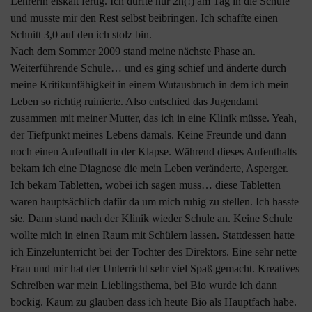
Lehrerin eiskalt fertig. Ich durfte nur 2h(!) am Tag in die Schule
und musste mir den Rest selbst beibringen. Ich schaffte einen
Schnitt 3,0 auf den ich stolz bin.
Nach dem Sommer 2009 stand meine nächste Phase an.
Weiterführende Schule… und es ging schief und änderte durch
meine Kritikunfähigkeit in einem Wutausbruch in dem ich mein
Leben so richtig ruinierte. Also entschied das Jugendamt
zusammen mit meiner Mutter, das ich in eine Klinik müsse. Yeah,
der Tiefpunkt meines Lebens damals. Keine Freunde und dann
noch einen Aufenthalt in der Klapse. Während dieses Aufenthalts
bekam ich eine Diagnose die mein Leben veränderte, Asperger.
Ich bekam Tabletten, wobei ich sagen muss… diese Tabletten
waren hauptsächlich dafür da um mich ruhig zu stellen. Ich hasste
sie. Dann stand nach der Klinik wieder Schule an. Keine Schule
wollte mich in einen Raum mit Schülern lassen. Stattdessen hatte
ich Einzelunterricht bei der Tochter des Direktors. Eine sehr nette
Frau und mir hat der Unterricht sehr viel Spaß gemacht. Kreatives
Schreiben war mein Lieblingsthema, bei Bio wurde ich dann
bockig. Kaum zu glauben dass ich heute Bio als Hauptfach habe.