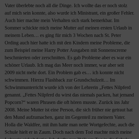
Vater überlebte noch all die Dinge. Ich wollte das er noch stolz
auf mich sein konnte, also wurde ich Ministrant, ein großer Fehler.
Auch hier machte mein Verhalten sich stark bemerkbar. Im
Sommer schickte mich meine Mutter auf meinen ersten Urlaub in
meinem Leben… es ging für mich 3 Wochen nach St. Peter
Ording auch hier hatte ich mit den Kindern meine Probleme, die
zum Beispiel meine Harry Potter Ausgaben mit Sonnenscreme
beschmierten oder zerschnitten. Es gab Probleme aber es war ein
schöner Urlaub. Ich mag das Meer noch immer, war aber seit
2009 nicht mehr dort. Ein Problem gab es… ich konnte nicht
schwimmen. Hierzu Flashback zur Grundschulzeit… Im
Schwimmunterricht wurde ich von der Lehrerin „Fettes Nilpferd
genannt. „Fettes Nilpferd du wirst das niemals packen, hat jemand
Popcorn?“ waren Phrasen die oft hören musste. Zurück ins Jahr
2008. Meine Mutter ist eine Person, die sich früher nie getraut hat
den Mund aufzumachen, ganz im Gegenteil zu meinem Vater.
Holla die Waldfee, mit ihm hatte man nette Wortgefechte, auch die
Schule hielt er in Zaum. Doch nach dem Tod machte mich meine