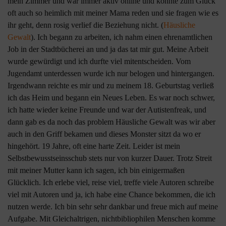
mein Zimmer und war immer aktiv online und konnte zum Glück
oft auch so heimlich mit meiner Mama reden und sie fragen wie es
ihr geht, denn rosig verlief die Beziehung nicht. (
Häusliche
Gewalt
). Ich begann zu arbeiten, ich nahm einen ehrenamtlichen
Job in der Stadtbücherei an und ja das tat mir gut. Meine Arbeit
wurde gewürdigt und ich durfte viel mitentscheiden. Vom
Jugendamt unterdessen wurde ich nur belogen und hintergangen.
Irgendwann reichte es mir und zu meinem 18. Geburtstag verließ
ich das Heim und begann ein Neues Leben. Es war noch schwer,
ich hatte wieder keine Freunde und war der Autistenfreak, und
dann gab es da noch das problem Häusliche Gewalt was wir aber
auch in den Griff bekamen und dieses Monster sitzt da wo er
hingehört. 19 Jahre, oft eine harte Zeit. Leider ist mein
Selbstbewusstseinsschub stets nur von kurzer Dauer. Trotz Streit
mit meiner Mutter kann ich sagen, ich bin einigermaßen
Glücklich. Ich erlebe viel, reise viel, treffe viele Autoren schreibe
viel mit Autoren und ja, ich habe eine Chance bekommen, die ich
nutzen werde. Ich bin sehr sehr dankbar und freue mich auf meine
Aufgabe. Mit Gleichaltrigen, nichtbibliophilen Menschen komme