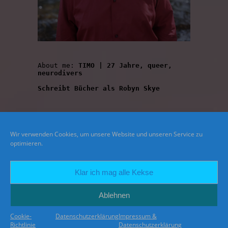
About me: 
TIMO | 27 Jahre, queer, 
neurodivers
Schreibt Bücher als Robyn Skye
Wir verwenden Cookies, um unsere Website und unseren Service zu
optimieren.
Klar ich mag alle Kekse
Ablehnen
© 2021 Rainbookworld. All Rights Reserved. Design by Blogger Beratung
Cookie-
Datenschutzerklärung
Impressum &
BACK TO TOP
Richtlinie
Datenschutzerklärung