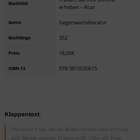
Buchtitel
erheben – Roar
Gegenwartsliteratur
Genre
352
Buchlänge
18,00€
Preis:
978-3810530615
ISBN-13
Klappentext
:
Da ist die Frau, die im Boden versinkt und dort auf
jede Menge anderer Frauen trifft. Oder die Frau,