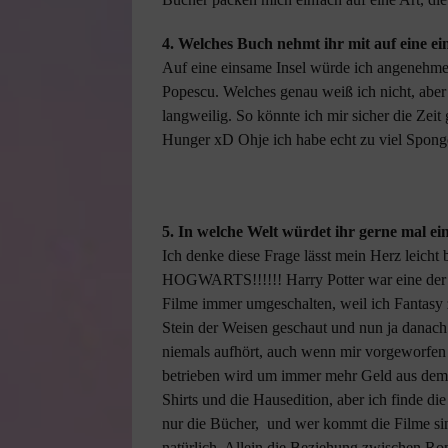
4. Welches Buch nehmt ihr mit auf eine ei
Auf eine einsame Insel würde ich angenehme 
Popescu. Welches genau weiß ich nicht, abe
langweilig. So könnte ich mir sicher die Zeit
Hunger xD Ohje ich habe echt zu viel Spon
5. In welche Welt würdet ihr gerne mal e
Ich denke diese Frage lässt mein Herz leicht 
HOGWARTS!!!!!! Harry Potter war eine der R
Filme immer umgeschalten, weil ich Fantasy 
Stein der Weisen geschaut und nun ja danach h
niemals aufhört, auch wenn mir vorgeworfen
betrieben wird um immer mehr Geld aus dem 
Shirts und die Hausedition, aber ich finde d
nur die Bücher, und wer kommt die Filme sin
natürlich. Allein die Beziehung zwischen Ro