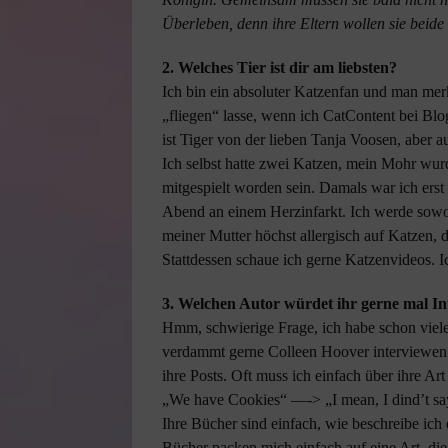
Überleben, denn ihre Eltern wollen sie beide 
2. Welches Tier ist dir am liebsten?
Ich bin ein absoluter Katzenfan und man merk
„fliegen“ lasse, wenn ich CatContent bei Blo
ist Tiger von der lieben Tanja Voosen, aber 
Ich selbst hatte zwei Katzen, mein Mohr wur
mitgespielt worden sein. Damals war ich erst 
Abend an einem Herzinfarkt. Ich werde sowoh
meiner Mutter höchst allergisch auf Katzen, 
Stattdessen schaue ich gerne Katzenvideos. Ic
3. Welchen Autor würdet ihr gerne mal I
Hmm, schwierige Frage, ich habe schon viele
verdammt gerne Colleen Hoover interviewen. Si
ihre Posts. Oft muss ich einfach über ihre Art
„We have Cookies“ —-> „I mean, I dind’t s
Ihre Bücher sind einfach, wie beschreibe ic
Bücher packen mich einfach auf eine Art, die 