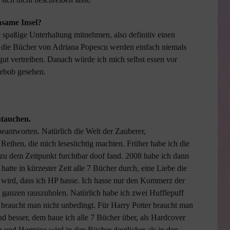
nsame Insel?
spaßige Unterhaltung mitnehmen, also definitiv einen
r die Bücher von Adriana Popescu werden einfach niemals
 gut vertreiben. Danach würde ich mich selbst essen vor
gebob gesehen.
intauchen.
beantworten. Natürlich die Welt der Zauberer,
eihen, die mich lesesüchtig machten. Früher habe ich die
zu dem Zeitpunkt furchtbar doof fand. 2008 habe ich dann
atte in kürzester Zeit alle 7 Bücher durch, eine Liebe die
 wird, dass ich HP hasse. Ich hasse nur den Kommerz der
ganzen rauszuholen. Natürlich habe ich zwei Hufflepuff
ie braucht man nicht unbedingt. Für Harry Potter braucht man
d besser, dem haue ich alle 7 Bücher über, als Hardcover
n und Hermine wird in den Bücher deutlicher als in den