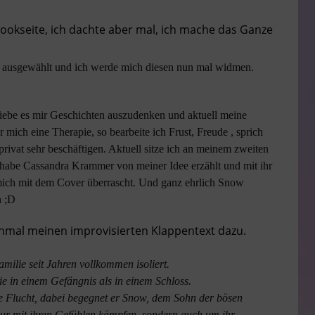
ookseite, ich dachte aber mal, ich mache das Ganze
en ausgewählt und ich werde mich diesen nun mal widmen.
iebe es mir Geschichten auszudenken und aktuell meine
r mich eine Therapie, so bearbeite ich Frust, Freude , sprich
rivat sehr beschäftigen. Aktuell sitze ich an meinem zweiten
abe Cassandra Krammer von meiner Idee erzählt und mit ihr
 mich mit dem Cover überrascht. Und ganz ehrlich Snow
n ;D
chmal meinen improvisierten Klappentext dazu.
milie seit Jahren vollkommen isoliert.
e in einem Gefängnis als in einem Schloss.
e Flucht, dabei begegnet er Snow, dem Sohn der bösen
ur mit ihren Gefühlen kämpfen, sondern auch um ihr