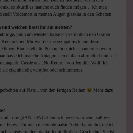
hönix, so skurril es manche auch finden mögen… ich mag
d stellt Voldemort in meinen Augen glasklar in den Schatten.
n und welchen hasst ihr am meisten?
mbridge, puuh am Meisten hasse ich vermutlich den Grafen
n Kerstin Gier. Mir war der nie sympathisch und diese
 Filmen. Eine ekelhafte Person, brr mich schaudert es wenn
an hasse ich manche Antagonisten einfach abrundtief und seit
dmanagerin Cassie aus „No Return“ von Jennifer Wolf. Ich
 sie eigenhändig vergiftet oder schlimmeres.
gefochten auf Platz 1 von den fertigen Reihen
Mehr dazu
hte?
w und Tony (#ANTON) ist einfach herzerwärmend, süß wie
ne. Es war für mich die emotionalste Achterbahnfahrt, die ich
auch selbstgefunden, danke Jenni für diese Geschichte. Sie ist