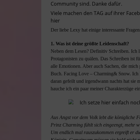
Community sind. Danke dafür.
Viele machen den TAG auf ihrer Faceb
hier
Der liebe Lexy hat einige interessante Frag
1. Was ist deine größte Leidenschaft?
Neben dem Lesen? Definitiv Schreiben. Ich l
Protagonisten zu quälen. Das Schreiben ist fü
alle Emotionen. Aber auch Sachen, die mich p
Buch. Facing Love – Charming& Snow. Ich h
daran gefeilt und irgendwann nachts hat sie
hauche ich ein paar meiner Charakterzüge ei
Ich setze hier einfach no
Aus Angst vor dem Volk lebt die königliche Fa
Prinz Charming fühlt sich eingeengt, mehr wi
Um endlich mal rauszukommen ergreift er di
Königin. Gemeinsam müssen sie bald nicht n