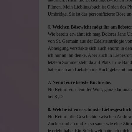
Filmen. Mein Lieblingsbuch ist Orden des P
Umbridge. Sie ist das personifizierte Böse un
6.
Welchen Bösewicht mögt ihr am liebste
Wie bereits erwähnt ich mag Dolores Jane U
von St. Germain aus der Edelsteintrilogie vo
Abneigung verstärkte sich auch enorm in den
ich nur an ihn denke. Aber auch in Liebesrom
letztem Sommer steht da auf Platz 1 die Ban
hätte mich am Liebsten ins Buch gebeamt und
7. Nennt eure liebste Buchreihe.
No Return von Jennifer Wolf, ganz klar unan
bei 8 ;D
8. Welche ist eure schönste Liebesgeschic
No Return, die Geschichte zwischen Andre
Zucker und ab und zu so sauer wie eine Zitro
je erlebt habe. Ein Stück weit hatte ich mich 