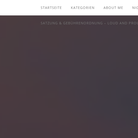
STARTSEITE
KATEGORIEN
ABOUT ME
NI
SATZUNG & GEBÜHRENORDNUNG – LOUD AND PROU