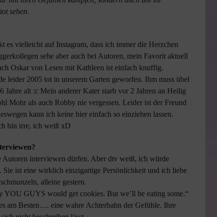
tot sehen.
t es vielleicht auf Instagram, dass ich immer die Herzchen
ggerkollegen sehe aber auch bei Autoren, mein Favorit aktuell
auch Oskar von Lesen mit Kathleen ist einfach knuffig.
de leider 2005 tot in unserem Garten geworfen. Ihm muss übel
6 Jahre alt :c Mein anderer Kater starb vor 2 Jahren an Heilig
l Mohr als auch Robby nie vergessen. Leider ist der Freund
deswegen kann ich keine hier einfach so einziehen lassen.
h bin irre, ich weiß xD
nterviewen?
 Autoren interviewen dürfen. Aber dtv weiß, ich würde
e ist eine wirklich einzigartige Persönlichkeit und ich liebe
 schmunzeln, alleine gestern.
ay YOU GUYS would get cookies. But we’ll be eating some.“
h es am Besten…. eine wahre Achterbahn der Gefühle. Ihre
sich nicht beschreiben lässt.