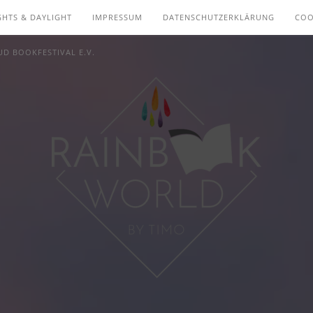
GHTS & DAYLIGHT
IMPRESSUM
DATENSCHUTZERKLÄRUNG
COO
D BOOKFESTIVAL E.V.