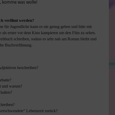
n, komme was wolle!
ch verfilmt werden?
e für Jugendliche kann es nie genug geben und bitte mit
de als erster vor dem Kino kampieren um den Film zu sehen.
rehbuch schreiben, sodass es sehr nah am Roman bleibt und
sche Buchverfilmung.
Adjektiven beschreiben?
ebatte?
ft und warum?
 halten?
chreiben?
verschwendete“ Lebenszeit zurück?