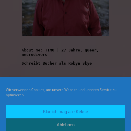
About me: 
TIMO | 27 Jahre, queer, 
neurodivers
Schreibt Bücher als Robyn Skye
Wir verwenden Cookies, um unsere Website und unseren Service zu
optimieren.
Klar ich mag alle Kekse
Ablehnen