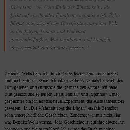
Universum von ›Vom Ende der Einsamkeit‹, die
Licht auf ein dunkles Familiengeheimnis wirft. Zehn
höchst unterschiedliche Geschichten aus einer Welt,
in der Lügen, Träume und Wahrheit
ineinanderfließen. Mal berührend, mal komisch,
überraschend und oft unvergesslich.“
Benedict Wells habe ich durch Becks letzter Sommer entdeckt
und mich sofort in seine Schreibart verliebt. Damals habe ich den
Film gesehen und entdeckte die Romane des Autors. Ich hatte
Blut geleckt und so las ich „Fast Geniall“ und „Spinner“ Umso
gespannter bin ich auf das neue Experiment des Ausnahmeautors
gewesen. In „Die Wahrheit über das Lügen“ erzählt Benedict
zehn unterschiedliche Geschichten. Zunächst war mir nicht klar
was Bendict Wells vorhat. Jede Geschichte ist auf ihre eigene Art
besonders und bleibt im Kopf. Ich würde das Buch mit einer