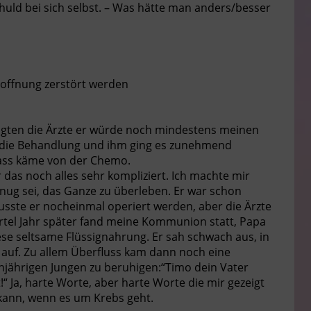
huld bei sich selbst. – Was hätte man anders/besser
offnung zerstört werden
agten die Ärzte er würde noch mindestens meinen
 die Behandlung und ihm ging es zunehmend
dass käme von der Chemo.
r das noch alles sehr kompliziert. Ich machte mir
nug sei, das Ganze zu überleben. Er war schon
usste er nocheinmal operiert werden, aber die Ärzte
rtel Jahr später fand meine Kommunion statt, Papa
ese seltsame Flüssignahrung. Er sah schwach aus, in
auf. Zu allem Überfluss kam dann noch eine
jährigen Jungen zu beruhigen:“Timo dein Vater
!“ Ja, harte Worte, aber harte Worte die mir gezeigt
 kann, wenn es um Krebs geht.