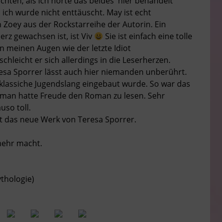
hten, als ich hörte das beides hier behandelt
ich wurde nicht enttäuscht. May ist echt
 Zoey aus der Rockstarreihe der Autorin. Ein
erz gewachsen ist, ist Viv
Sie ist einfach eine tolle
in meinen Augen wie der letzte Idiot
hleicht er sich allerdings in die Leserherzen.
esa Sporrer lässt auch hier niemanden unberührt.
er klassiche Jugendslang eingebaut wurde. So war das
 man hatte Freude den Roman zu lesen. Sehr
uso toll.
st das neue Werk von Teresa Sporrer.
 mehr macht.
ythologie)