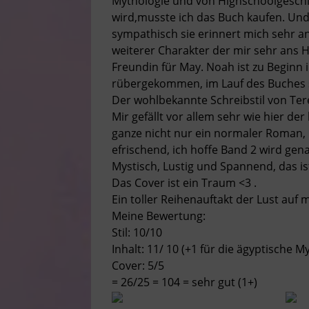
Mythologie und von Highschoolgeschic
wird,musste ich das Buch kaufen. Und 
sympathisch sie erinnert mich sehr an
weiterer Charakter der mir sehr ans H
Freundin für May. Noah ist zu Beginn 
rübergekommen, im Lauf des Buches sc
Der wohlbekannte Schreibstil von Ter
Mir gefällt vor allem sehr wie hier d
ganze nicht nur ein normaler Roman,
efrischend, ich hoffe Band 2 wird gena
Mystisch, Lustig und Spannend, das i
Das Cover ist ein Traum <3 .
Ein toller Reihenauftakt der Lust auf
Meine Bewertung:
Stil: 10/10
Inhalt: 11/ 10 (+1 für die ägyptische M
Cover: 5/5
= 26/25 = 104 = sehr gut (1+)