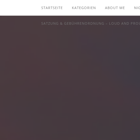
STARTSEITE
KATEGORIEN
ABOUT ME
NI
SATZUNG & GEBÜHRENORDNUNG – LOUD AND PROU