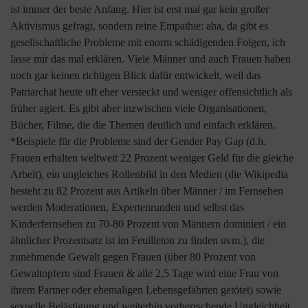
ist immer der beste Anfang. Hier ist erst mal gar kein großer
Aktivismus gefragt, sondern reine Empathie: aha, da gibt es
gesellschaftliche Probleme mit enorm schädigenden Folgen, ich
lasse mir das mal erklären. Viele Männer und auch Frauen haben
noch gar keinen richtigen Blick dafür entwickelt, weil das
Patriarchat heute oft eher versteckt und weniger offensichtlich als
früher agiert. Es gibt aber inzwischen viele Organisationen,
Bücher, Filme, die die Themen deutlich und einfach erklären.
*Beispiele für die Probleme sind der Gender Pay Gap (d.h.
Frauen erhalten weltweit 22 Prozent weniger Geld für die gleiche
Arbeit), ein ungleiches Rollenbild in den Medien (die Wikipedia
besteht zu 82 Prozent aus Artikeln über Männer / im Fernsehen
werden Moderationen, Expertenrunden und selbst das
Kinderfernsehen zu 70-80 Prozent von Männern dominiert / ein
ähnlicher Prozentsatz ist im Feuilleton zu finden uvm.), die
zunehmende Gewalt gegen Frauen (über 80 Prozent von
Gewaltopfern sind Frauen & alle 2,5 Tage wird eine Frau von
ihrem Partner oder ehemaligen Lebensgefährten getötet) sowie
sexuelle Belästigung und weiterhin vorherrschende Ungleichheit