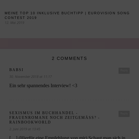
MEINE TOP 10 INKLUSIVE BUCHTIPP | EUROVISION SONG
CONTEST 2019
12. Mai 2019
2 COMMENTS
BABSI
Reply
30. November 2018 at 11:17
Ein sehr spannendes Interview! <3
SEXISMUS IM BUCHHANDEL -
Reply
FRAUENROMANE NOCH ZEITGEMÄSS? - R
AINBOOKWORLD
2. Juni 2019 at 13:45
[…] (Hierfür eine Empfehlung von mir) Schaut man sich in