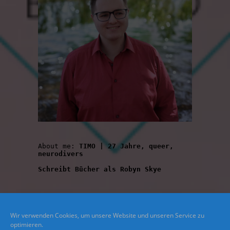
About me: 
TIMO | 27 Jahre, queer, 
neurodivers
Schreibt Bücher als Robyn Skye
Wir verwenden Cookies, um unsere Website und unseren Service zu
optimieren.