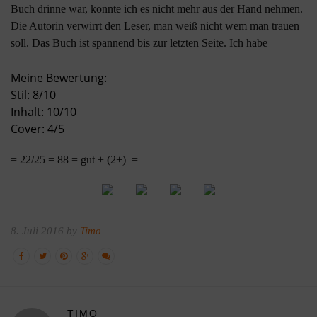
Buch drinne war, konnte ich es nicht mehr aus der Hand nehmen.
Die Autorin verwirrt den Leser, man weiß nicht wem man trauen
soll. Das Buch ist spannend bis zur letzten Seite. Ich habe
mitgefiebert, das Mia gefunden wird. Für eine Mutter ist der
Meine Bewertung:
Gedanken des Versagens, der schlimmste. Genau dieses Thema
Stil: 8/10
wurde hier fabelhaft umgesetzt. Das Buch lies sich fast flüssig
Inhalt: 10/10
lesen und war genial geschrieben. Der Stil riss mit. Estelle wurde
Cover: 4/5
glaubwürdig vorgestellt, so muss ein guter Thriller sein.
Das Cover ist schlicht gehalten.
= 22/25 = 88 = gut + (2+) =
8. Juli 2016 by
Timo
TIMO