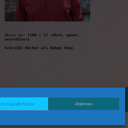
About me: 
TIMO | 27 Jahre, queer, 
neurodivers
Schreibt Bücher als Robyn Skye
RSS
ich mag alle Kekse
Ablehnen
BACK TO TOP