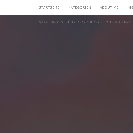
STARTSEITE
KATEGORIEN
ABOUT ME
NI
SATZUNG & GEBÜHRENORDNUNG – LOUD AND PROU