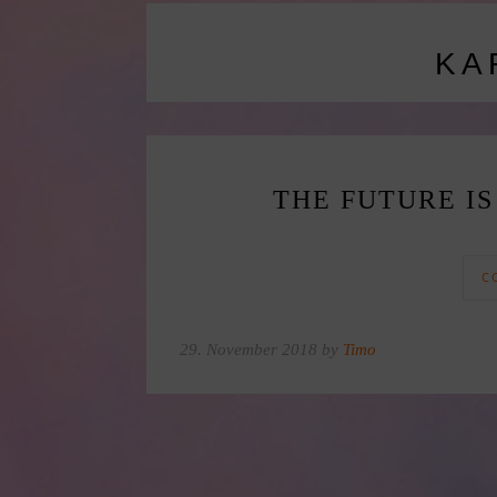
KA
THE FUTURE IS
C
29. November 2018 by
Timo