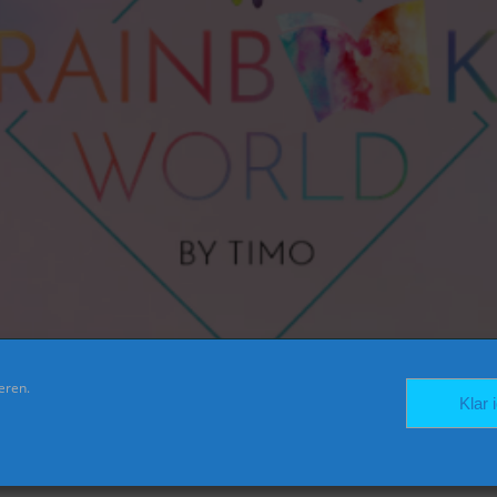
eren.
FACEBOOK
TWITTER
INSTAGRAM
Klar 
er Beratung