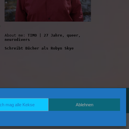
About me: 
TIMO | 27 Jahre, queer, 
neurodivers
Schreibt Bücher als Robyn Skye
RSS
ich mag alle Kekse
Ablehnen
BACK TO TOP