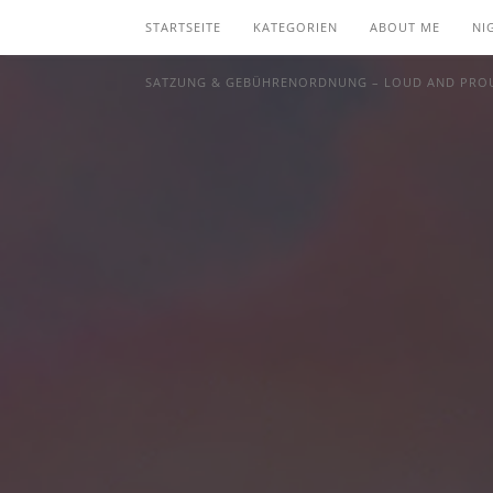
STARTSEITE
KATEGORIEN
ABOUT ME
NI
SATZUNG & GEBÜHRENORDNUNG – LOUD AND PROU