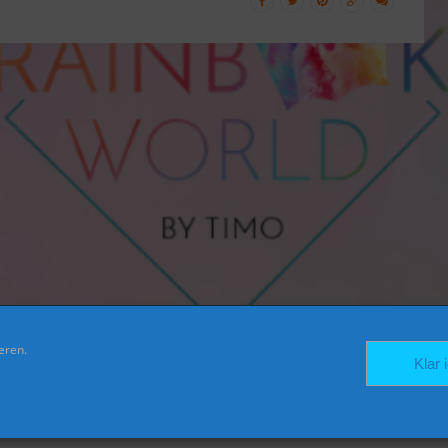
eren.
FACEBOOK
TWITTER
INSTAGRAM
Klar 
er Beratung