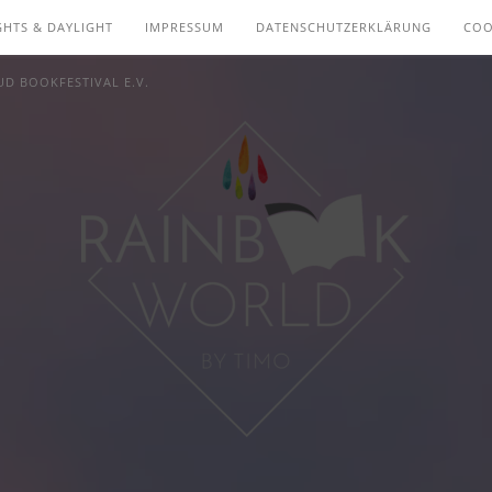
GHTS & DAYLIGHT
IMPRESSUM
DATENSCHUTZERKLÄRUNG
COO
D BOOKFESTIVAL E.V.