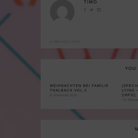
TIMO
PREVIOUS POST
YOU 
WEIHNACHTEN BEI FAMILIE
[SPECI
THALBACH VOL.2
LYING 
4. November 2016
[INFO]
18. Februa