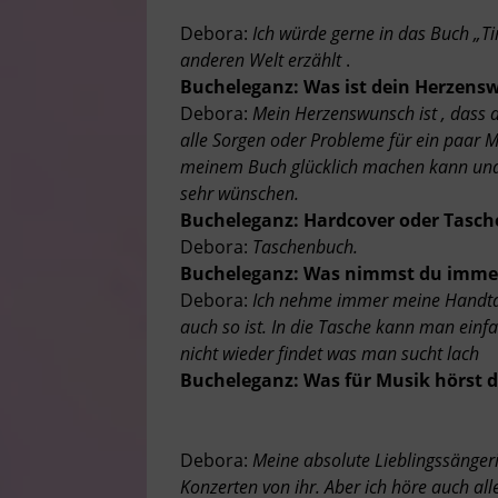
Debora:
Ich würde gerne in das Buch „Tin
anderen Welt erzählt
.
Bucheleganz: Was ist dein Herzen
Debora:
Mein Herzenswunsch ist , dass 
alle Sorgen oder Probleme für ein paar 
meinem Buch glücklich machen kann und 
sehr wünschen.
Bucheleganz: Hardcover oder Tasc
Debora:
Taschenbuch.
Bucheleganz: Was nimmst du immer
Debora:
Ich nehme immer meine Handtas
auch so ist. In die Tasche kann man ein
nicht wieder findet was man sucht lach
Bucheleganz: Was für Musik hörst 
Debora:
Meine absolute Lieblingssängeri
Konzerten von ihr. Aber ich höre auch al