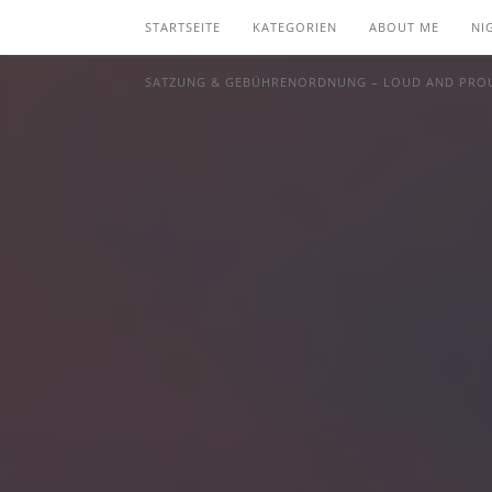
STARTSEITE
KATEGORIEN
ABOUT ME
NI
SATZUNG & GEBÜHRENORDNUNG – LOUD AND PROU