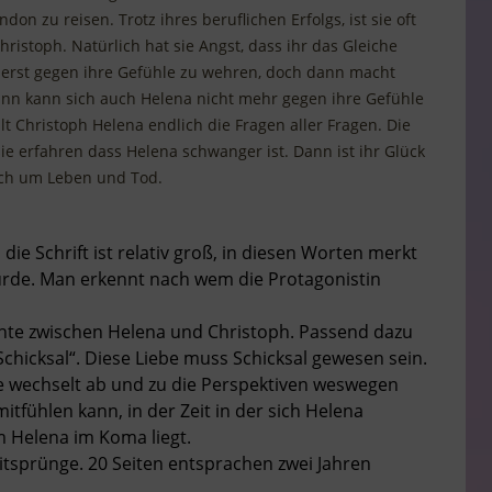
don zu reisen. Trotz ihres beruflichen Erfolgs, ist sie oft
hristoph. Natürlich hat sie Angst, dass ihr das Gleiche
h erst gegen ihre Gefühle zu wehren, doch dann macht
ann kann sich auch Helena nicht mehr gegen ihre Gefühle
lt Christoph Helena endlich die Fragen aller Fragen. Die
sie erfahren dass Helena schwanger ist. Dann ist ihr Glück
lich um Leben und Tod.
die Schrift ist relativ groß, in diesen Worten merkt
urde. Man erkennt nach wem die Protagonistin
chte zwischen Helena und Christoph. Passend dazu
„Schicksal“. Diese Liebe muss Schicksal gewesen sein.
te wechselt ab und zu die Perspektiven weswegen
tfühlen kann, in der Zeit in der sich Helena
 Helena im Koma liegt.
eitsprünge. 20 Seiten entsprachen zwei Jahren