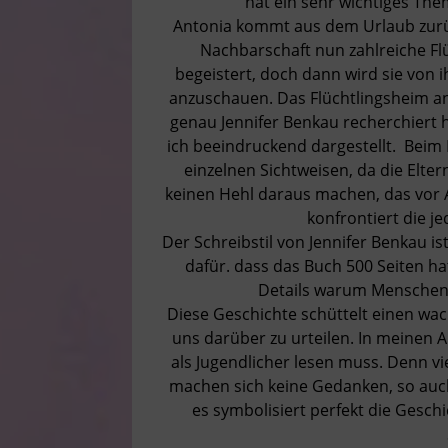
hat ein sehr wichtiges The
Antonia kommt aus dem Urlaub zurück
Nachbarschaft nun zahlreiche Flü
begeistert, doch dann wird sie von 
anzuschauen. Das Flüchtlingsheim an
genau Jennifer Benkau recherchiert h
ich beeindruckend dargestellt. Bei
einzelnen Sichtweisen, da die Elte
keinen Hehl daraus machen, das vor 
konfrontiert die j
Der Schreibstil von Jennifer Benkau i
dafür. dass das Buch 500 Seiten ha
Details warum Menschen f
Diese Geschichte schüttelt einen wa
uns darüber zu urteilen. In meinen A
als Jugendlicher lesen muss. Denn v
machen sich keine Gedanken, so auch
es symbolisiert perfekt die Geschi