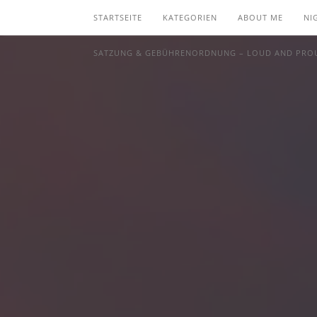
STARTSEITE
KATEGORIEN
ABOUT ME
NI
SATZUNG & GEBÜHRENORDNUNG – LOUD AND PROU