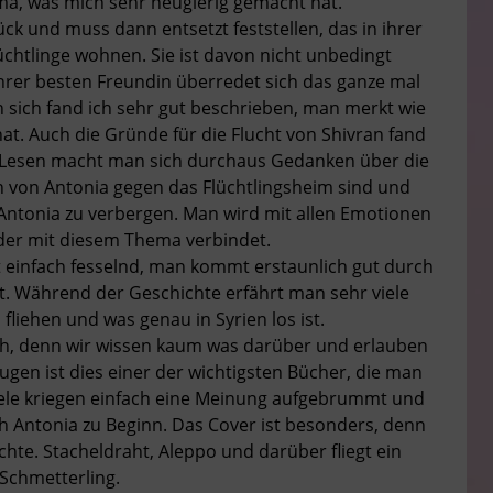
ma, was mich sehr neugierig gemacht hat.
 und muss dann entsetzt feststellen, das in ihrer
chtlinge wohnen. Sie ist davon nicht unbedingt
ihrer besten Freundin überredet sich das ganze mal
 sich fand ich sehr gut beschrieben, man merkt wie
at. Auch die Gründe für die Flucht von Shivran fand
m Lesen macht man sich durchaus Gedanken über die
rn von Antonia gegen das Flüchtlingsheim sind und
Antonia zu verbergen. Man wird mit allen Emotionen
eder mit diesem Thema verbindet.
st einfach fesselnd, man kommt erstaunlich gut durch
t. Während der Geschichte erfährt man sehr viele
liehen und was genau in Syrien los ist.
ch, denn wir wissen kaum was darüber und erlauben
ugen ist dies einer der wichtigsten Bücher, die man
iele kriegen einfach eine Meinung aufgebrummt und
 Antonia zu Beginn. Das Cover ist besonders, denn
chte. Stacheldraht, Aleppo und darüber fliegt ein
Schmetterling.