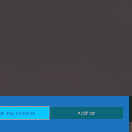
RSS
ich mag alle Kekse
Ablehnen
BACK TO TOP