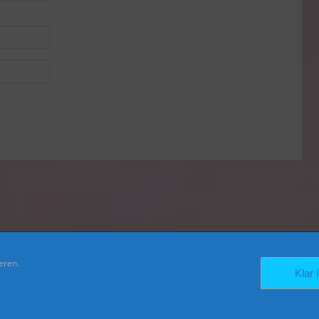
eren.
FACEBOOK
TWITTER
INSTAGRAM
Klar 
er Beratung