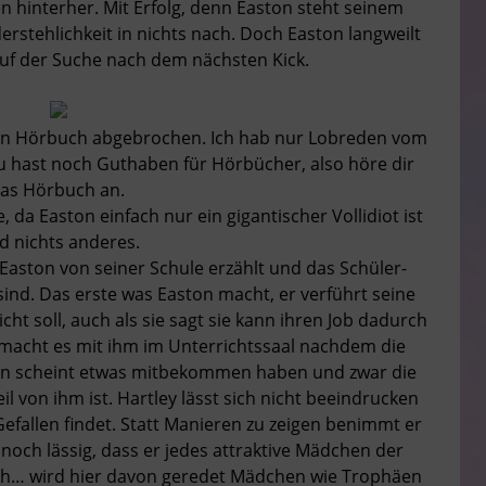
hinterher. Mit Erfolg, denn Easton steht seinem
stehlichkeit in nichts nach. Doch Easton langweilt
 auf der Suche nach dem nächsten Kick.
ein Hörbuch abgebrochen. Ich hab nur Lobreden vom
u hast noch Guthaben für Hörbücher, also höre dir
as Hörbuch an.
, da Easton einfach nur ein gigantischer Vollidiot ist
d nichts anderes.
Easton von seiner Schule erzählt und das Schüler-
nd. Das erste was Easton macht, er verführt seine
ht soll, auch als sie sagt sie kann ihren Job dadurch
d macht es mit ihm im Unterrichtssaal nachdem die
rin scheint etwas mitbekommen haben und zwar die
l von ihm ist. Hartley lässt sich nicht beeindrucken
efallen findet. Statt Manieren zu zeigen benimmt er
t noch lässig, dass er jedes attraktive Mädchen der
sich… wird hier davon geredet Mädchen wie Trophäen