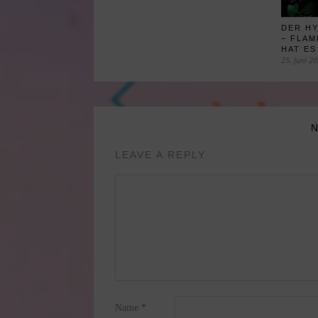
DER H
– FLA
HAT ES
25. Juni 2
LEAVE A REPLY
Name
*